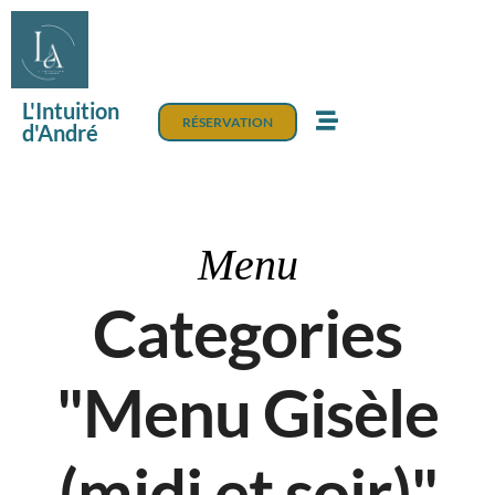
L'Intuition
RÉSERVATION
d'André
Menu
Categories
"Menu Gisèle
(midi et soir)"